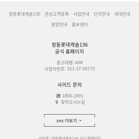
정동롯데캐슬136
관심고객등록
사업안내
단지안내
세대안내
분양안내
홍보센터
정동롯데캐슬136
공식 홈페이지
광고대행: AIM
사업자번호: 352-37-00775
사이드 문의
1800-1691
찾아오시는길
sns 더보기
상호명 : 정동롯데캐슬136 공식 홈페이지