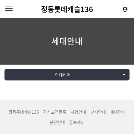
정동롯데캐슬136
세대안내
인테리어
.
정동롯데캐슬136
관심고객등록
사업안내
단지안내
세대안내
분양안내
홍보센터