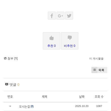
추천 0
비추천 0
첨부 [
1
]
이 게시물을
목록
댓글
0
번호
제목
날짜
조회 수
오시는길
»
2025.10.20
1087